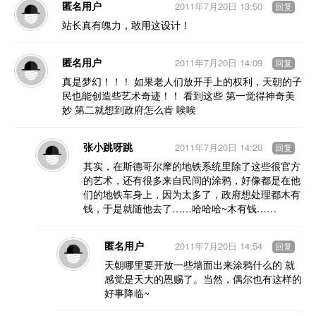
匿名用户
2011年7月20日 13:50
回复
站长真有魄力，敢用这设计！
匿名用户
2011年7月20日 14:09
回复
真是梦幻！！！ 如果老人们放开手上的权利，天朝的子
民也能创造些艺术奇迹！！ 看到这些 第一觉得神奇美
妙 第二就想到政府怎么肯 唉唉
张小跳呀跳
2011年7月20日 14:20
回复
其实，在斯德哥尔摩的地铁系统里除了这些很官方
的艺术，还有很多来自民间的涂鸦，好像都是在他
们的地铁车身上，因为太多了，政府想处理都木有
钱，于是就随他去了……哈哈哈~木有钱……
匿名用户
2011年7月20日 14:54
回复
天朝哪里要开放一些墙面出来涂鸦什么的 就
感觉是天大的恩赐了。当然，偶尔也有这样的
好事降临~