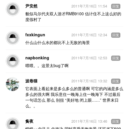
尹安然
2011年7月16日 11:54
回复
貌似马尔代夫双人游才RMB9100 估计住不上这么好的
度假村了
fxxkingun
2011年7月16日 12:34
回复
什么山什么水的都比不上无敌的海景
napbonking
2011年7月16日 12:53
回复
喂喂。。这景太bug了啊
波卷猫
2011年7月16日 13:32
回复
它表面上看起来是多么多么的普通啊 可它的内涵是多么
多么的强大啊 我乐意住一晚海上住一晚海下 不过最后
一句话怎么 那么 别扭 “美好地 闭上眼……” 世界末日
么。。
夤夜
2011年7月16日 13:46
回复
恨恨~~自己去,住海边,同时享受无敌海景,还可省下509