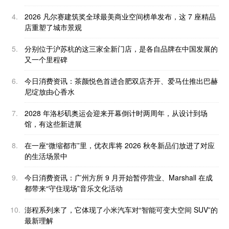
4.
2026 凡尔赛建筑奖全球最美商业空间榜单发布，这 7 座精品
店重塑了城市景观
5.
分别位于沪苏杭的这三家全新门店，是各自品牌在中国发展的
又一个里程碑
6.
今日消费资讯：茶颜悦色首进合肥双店齐开、爱马仕推出巴赫
尼绽放由心香水
7.
2028 年洛杉矶奥运会迎来开幕倒计时两周年，从设计到场
馆，有这些新进展
8.
在一座“微缩都市”里，优衣库将 2026 秋冬新品们放进了对应
的生活场景中
9.
今日消费资讯：广州方所 9 月开始暂停营业、Marshall 在成
都带来“守住现场”音乐文化活动
10.
澎程系列来了，它体现了小米汽车对“智能可变大空间 SUV”的
最新理解