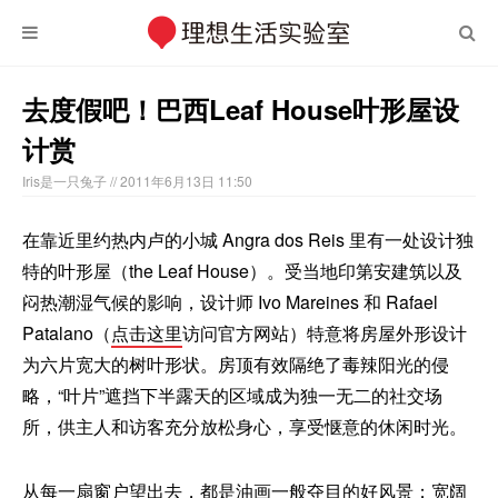
去度假吧！巴西Leaf House叶形屋设
计赏
Iris是一只兔子
// 2011年6月13日 11:50
在靠近里约热内卢的小城 Angra dos Reis 里有一处设计独
特的叶形屋（the Leaf House）。受当地印第安建筑以及
闷热潮湿气候的影响，设计师 Ivo Mareines 和 Rafael
Patalano（
点击这里
访问官方网站）特意将房屋外形设计
为六片宽大的树叶形状。房顶有效隔绝了毒辣阳光的侵
略，“叶片”遮挡下半露天的区域成为独一无二的社交场
所，供主人和访客充分放松身心，享受惬意的休闲时光。
从每一扇窗户望出去，都是油画一般夺目的好风景；宽阔