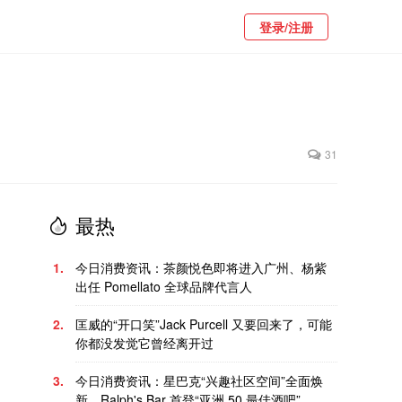
登录/注册
31
最热
1.
今日消费资讯：茶颜悦色即将进入广州、杨紫
出任 Pomellato 全球品牌代言人
2.
匡威的“开口笑”Jack Purcell 又要回来了，可能
你都没发觉它曾经离开过
3.
今日消费资讯：星巴克“兴趣社区空间”全面焕
新、Ralph's Bar 首登“亚洲 50 最佳酒吧”