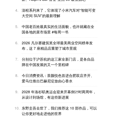
4.
澎程系列来了，它体现了小米汽车对“智能可变
大空间 SUV”的最新理解
5.
中国老百姓最真实的生活面貌，也许就藏在全
国各地的菜市场里 #每周一书
6.
2026 凡尔赛建筑奖全球最美商业空间榜单发
布，这 7 座精品店重塑了城市景观
7.
分别位于沪苏杭的这三家全新门店，是各自品
牌在中国发展的又一个里程碑
8.
今日消费资讯：茶颜悦色首进合肥双店齐开、
爱马仕推出巴赫尼绽放由心香水
9.
2028 年洛杉矶奥运会迎来开幕倒计时两周年，
从设计到场馆，有这些新进展
10.
东野圭吾去世了，我们推荐这 10 部作品，可以
让你更好地走进他的世界