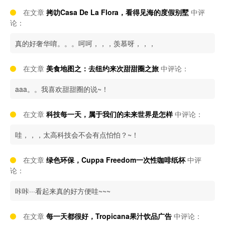
在文章
拷叻Casa De La Flora，看得见海的度假别墅
中评
论：
真的好奢华唷。。。呵呵，，，羡慕呀，，，
在文章
美食地图之：去纽约来次甜甜圈之旅
中评论：
aaa。。我喜欢甜甜圈的说~！
在文章
科技每一天，属于我们的未来世界是怎样
中评论：
哇，，，太高科技会不会有点怕怕？~！
在文章
绿色环保，Cuppa Freedom一次性咖啡纸杯
中评
论：
咔咔···看起来真的好方便哇~~~
在文章
每一天都很好，Tropicana果汁饮品广告
中评论：