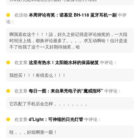
在活动
本周评论有奖：诺基亚 BH-118 蓝牙耳机一副
中评
论：
啊我喜欢这个！！！誒，好久之前记得是评论抽奖的，一大段
时间没上线，都换评论最多了。。。。求互动啊哈！估计是送
不了给我了这个~~又好期待抽奖，哈
在文章
这里有热水！太阳能水杯的保温秘笈
中评论：
我想买！！！有得卖么！！！
在文章
每日一图：来自果壳电子的“魔戒指环”
中评论：
它匹配了手机后会怎样，，，，，，，，
在文章
d'Light：可伸缩的日光灯管
中评论：
哇，，，好炫啊第一眼！