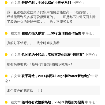
在文章
鲜艳色彩，手绘风格的小夹子系列
中评论：
我一直都在想这些夹子的实用性要是能提高一下就好囖，，，
经常能看到很多很可爱很漂亮的，，，可是都不知道买回去除
了装饰什么的还能干嘛，，，哈，不能买太多
在文章
在很久很久以前……50个童话插画作品赏
中评论：
真的好不错呀。。。找个时间认真看~！
在文章
你的简约小印品，实验室带你玩转“翻翻看”
中评论：
很有兴趣噢我~！期待你们的实物展示效果~！
在文章
联手再造，2011春夏X-Large和Porter新包出炉
中评
论：
那个黄色的我喜欢！！！
在文章
随时都有欢愉的场地，Viagra的最新海报赏
中评论：