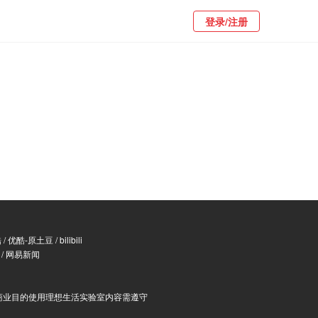
登录/注册
酷
/
优酷-原土豆
/
bilibili
/
网易新闻
商业目的使用理想生活实验室内容需遵守