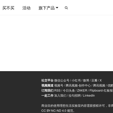
买不买
活动
旗下产品
社交平台
微信公众号
/
小红书
/
微博
/
豆瓣
/
X
视频频道
视频号
/
腾讯视频-创作中心
/
腾讯视频
/
优
订阅我们
RSS
/
今日头条
/
ZAKER
/
Flipboard-红板报
一起工作
加入我们
/
拉勾招聘
/
LinkedIn
商业目的使用理想生活实验室内容需获授权许可，非
CC BY-NC-ND 4.0 规范
。