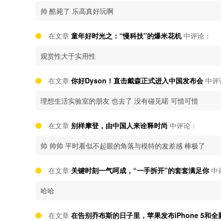
帅 酷毙了 乐高真好玩啊
在文章
童年好时光之：“慢科技”的爆米花机
中评论：
观赏性大于实用性
在文章
你好Dyson！直击戴森正式进入中国发布会
中评
理想生活实验室的朋友 也去了 没有碰见喏 可惜可惜
在文章
别样摩登，由中国人来诠释时尚
中评论：
帅 帅帅 平时看似不起眼的角落与模特的发差感 棒极了
在文章
关键时刻一气呵成，“一手拆开”的套套满足你
中
哈哈
在文章
在告别乔布斯的日子里，苹果发布iPhone 5和全新