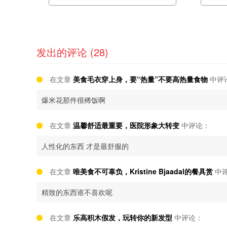
发出的评论 (28)
在文章
美食毛衣穿上身，要“热量”不要高热量食物
中评
爆米花那件很稀饭啊
在文章
温馨舒适最重要，医院形象大转变
中评论：
人性化的东西 才是最舒服的
在文章
唯美食不可辜负，Kristine Bjaadal的餐具赏
中
精致的东西谁不喜欢呢
在文章
乐高积木假发，玩转你的新发型
中评论：