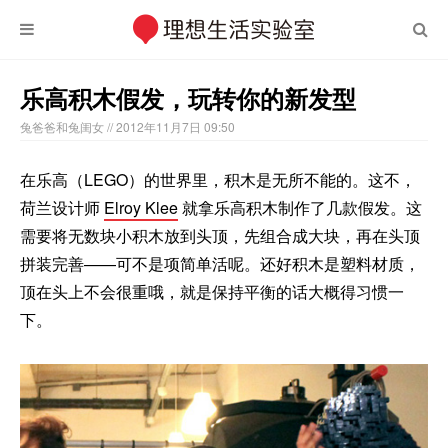
乐高积木假发，玩转你的新发型
兔爸爸和兔闺女
// 2012年11月7日 09:50
在乐高（LEGO）的世界里，积木是无所不能的。这不，
荷兰设计师
Elroy Klee
就拿乐高积木制作了几款假发。这
需要将无数块小积木放到头顶，先组合成大块，再在头顶
拼装完善——可不是项简单活呢。还好积木是塑料材质，
顶在头上不会很重哦，就是保持平衡的话大概得习惯一
下。