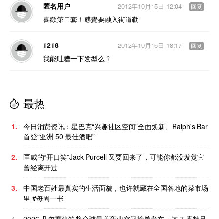
匿名用户
2012年10月15日 12:04
回复
喜歡第二套！感覺要融入街道勒
1218
2012年10月16日 18:17
回复
我能吐糟一下发型么？
最热
1.
今日消费资讯：星巴克“兴趣社区空间”全面焕新、Ralph's Bar
首登“亚洲 50 最佳酒吧”
2.
匡威的“开口笑”Jack Purcell 又要回来了，可能你都没发觉它
曾经离开过
3.
中国老百姓最真实的生活面貌，也许就藏在全国各地的菜市场
里 #每周一书
4.
2026 凡尔赛建筑奖全球最美商业空间榜单发布，这 7 座精品