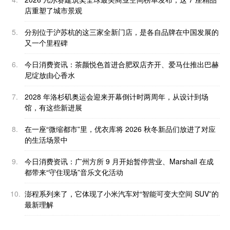
店重塑了城市景观
5.
分别位于沪苏杭的这三家全新门店，是各自品牌在中国发展的
又一个里程碑
6.
今日消费资讯：茶颜悦色首进合肥双店齐开、爱马仕推出巴赫
尼绽放由心香水
7.
2028 年洛杉矶奥运会迎来开幕倒计时两周年，从设计到场
馆，有这些新进展
8.
在一座“微缩都市”里，优衣库将 2026 秋冬新品们放进了对应
的生活场景中
9.
今日消费资讯：广州方所 9 月开始暂停营业、Marshall 在成
都带来“守住现场”音乐文化活动
10.
澎程系列来了，它体现了小米汽车对“智能可变大空间 SUV”的
最新理解