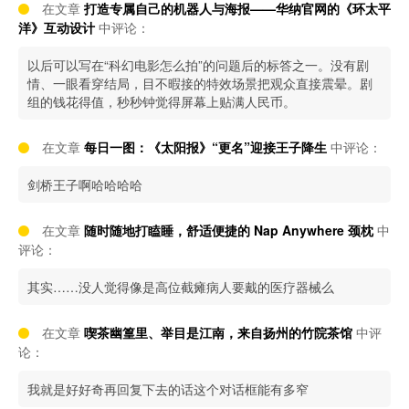
在文章
打造专属自己的机器人与海报——华纳官网的《环太平
洋》互动设计
中评论：
以后可以写在“科幻电影怎么拍”的问题后的标答之一。没有剧
情、一眼看穿结局，目不暇接的特效场景把观众直接震晕。剧
组的钱花得值，秒秒钟觉得屏幕上贴满人民币。
在文章
每日一图：《太阳报》“更名”迎接王子降生
中评论：
剑桥王子啊哈哈哈哈
在文章
随时随地打瞌睡，舒适便捷的 Nap Anywhere 颈枕
中
评论：
其实……没人觉得像是高位截瘫病人要戴的医疗器械么
在文章
喫茶幽篁里、举目是江南，来自扬州的竹院茶馆
中评
论：
我就是好好奇再回复下去的话这个对话框能有多窄