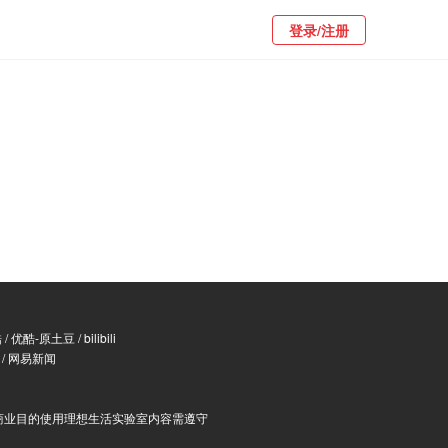
登录/注册
酷
/
优酷-原土豆
/
bilibili
/
网易新闻
商业目的使用理想生活实验室内容需遵守