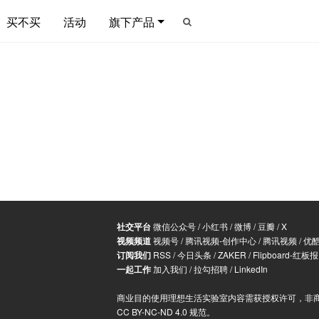
买不买
活动
旗下产品
社交平台
微信公众号
/
小红书
/
微博
/
豆瓣
/
X
视频频道
视频号
/
腾讯视频-创作中心
/
腾讯视频
/
优
订阅我们
RSS
/
今日头条
/
ZAKER
/
Flipboard-红板报
一起工作
加入我们
/
拉勾招聘
/
LinkedIn
商业目的使用理想生活实验室内容需获授权许可，非
CC BY-NC-ND 4.0 规范
。