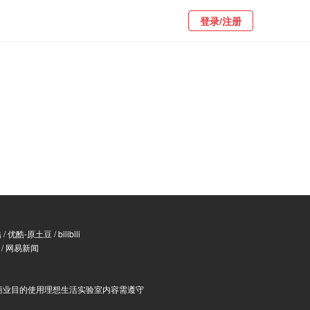
登录/注册
酷
/
优酷-原土豆
/
bilibili
/
网易新闻
商业目的使用理想生活实验室内容需遵守