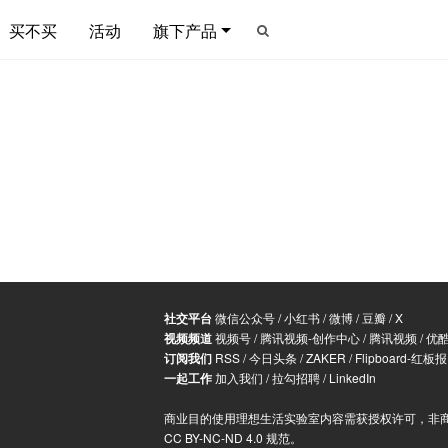
买不买
活动
旗下产品
社交平台
微信公众号
/
小红书
/
微博
/
豆瓣
/
X
视频频道
视频号
/
腾讯视频-创作中心
/
腾讯视频
/
优
订阅我们
RSS
/
今日头条
/
ZAKER
/
Flipboard-红板报
一起工作
加入我们
/
拉勾招聘
/
LinkedIn
商业目的使用理想生活实验室内容需获授权许可，非
CC BY-NC-ND 4.0 规范
。