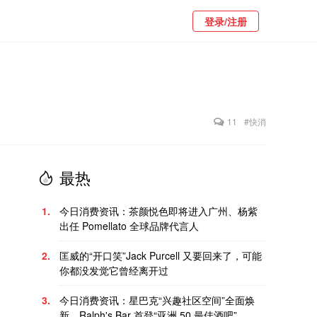
登录/注册
11
#快消
最热
1.
今日消费资讯：茶颜悦色即将进入广州、杨紫
出任 Pomellato 全球品牌代言人
2.
匡威的“开口笑”Jack Purcell 又要回来了，可能
你都没发觉它曾经离开过
3.
今日消费资讯：星巴克“兴趣社区空间”全面焕
新、Ralph's Bar 首登“亚洲 50 最佳酒吧”