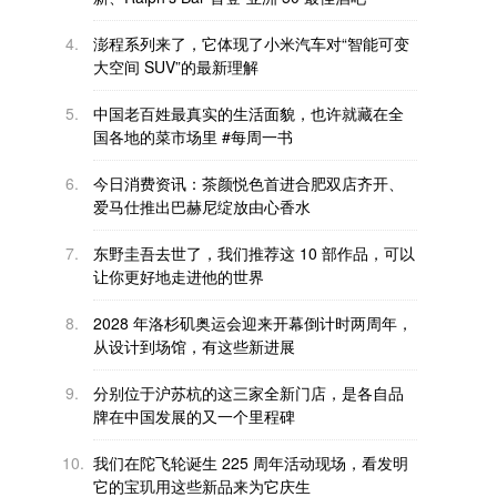
4.
澎程系列来了，它体现了小米汽车对“智能可变
大空间 SUV”的最新理解
5.
中国老百姓最真实的生活面貌，也许就藏在全
国各地的菜市场里 #每周一书
6.
今日消费资讯：茶颜悦色首进合肥双店齐开、
爱马仕推出巴赫尼绽放由心香水
7.
东野圭吾去世了，我们推荐这 10 部作品，可以
让你更好地走进他的世界
8.
2028 年洛杉矶奥运会迎来开幕倒计时两周年，
从设计到场馆，有这些新进展
9.
分别位于沪苏杭的这三家全新门店，是各自品
牌在中国发展的又一个里程碑
10.
我们在陀飞轮诞生 225 周年活动现场，看发明
它的宝玑用这些新品来为它庆生