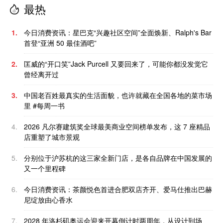
最热
1.
今日消费资讯：星巴克“兴趣社区空间”全面焕新、Ralph's Bar
首登“亚洲 50 最佳酒吧”
2.
匡威的“开口笑”Jack Purcell 又要回来了，可能你都没发觉它
曾经离开过
3.
中国老百姓最真实的生活面貌，也许就藏在全国各地的菜市场
里 #每周一书
4.
2026 凡尔赛建筑奖全球最美商业空间榜单发布，这 7 座精品
店重塑了城市景观
5.
分别位于沪苏杭的这三家全新门店，是各自品牌在中国发展的
又一个里程碑
6.
今日消费资讯：茶颜悦色首进合肥双店齐开、爱马仕推出巴赫
尼绽放由心香水
7.
2028 年洛杉矶奥运会迎来开幕倒计时两周年，从设计到场