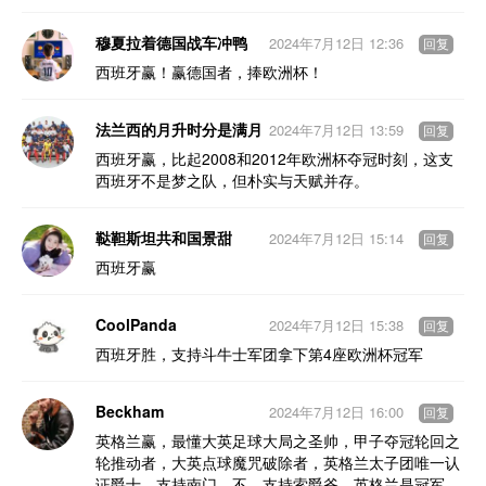
穆夏拉着德国战车冲鸭
2024年7月12日 12:36
回复
西班牙赢！赢德国者，捧欧洲杯！
法兰西的月升时分是满月
2024年7月12日 13:59
回复
西班牙赢，比起2008和2012年欧洲杯夺冠时刻，这支
西班牙不是梦之队，但朴实与天赋并存。
鞑靼斯坦共和国景甜
2024年7月12日 15:14
回复
西班牙赢
CoolPanda
2024年7月12日 15:38
回复
西班牙胜，支持斗牛士军团拿下第4座欧洲杯冠军
Beckham
2024年7月12日 16:00
回复
英格兰赢，最懂大英足球大局之圣帅，甲子夺冠轮回之
轮推动者，大英点球魔咒破除者，英格兰太子团唯一认
证爵士…支持南门，不，支持索爵爷…英格兰是冠军