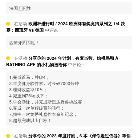
法国🇫🇷胜！
在活动
欧洲杯进行时 / 2024 欧洲杯有奖竞猜系列之 1/4 决
赛：西班牙 vs 德国
中评论：
西班牙🇪🇸胜！
在活动
分享你的 2024 年计划，有麦当劳、始祖鸟和 A
BATHING APE︎ 的小礼物送给你
中评论：
1.完成首马，并破4；
2.年度健身软件累计时长破7000分钟；
3.理财收益率10%；
4.减重到75kg以下；
5.学会游泳，并完成斯巴达野兽挑战赛；
6.完成一次单程破百的骑行；
7.抽中一次龙茅礼盒作本命年纪念；
8.超额完成以上目标！
在活动
分享你的 2023 年度好剧，6 本《伴你走过低谷》等你