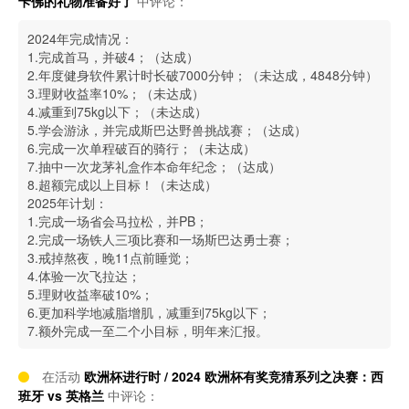
卡佛的礼物准备好了
中评论：
2024年完成情况：
1.完成首马，并破4；（达成）
2.年度健身软件累计时长破7000分钟；（未达成，4848分钟）
3.理财收益率10%；（未达成）
4.减重到75kg以下；（未达成）
5.学会游泳，并完成斯巴达野兽挑战赛；（达成）
6.完成一次单程破百的骑行；（未达成）
7.抽中一次龙茅礼盒作本命年纪念；（达成）
8.超额完成以上目标！（未达成）
2025年计划：
1.完成一场省会马拉松，并PB；
2.完成一场铁人三项比赛和一场斯巴达勇士赛；
3.戒掉熬夜，晚11点前睡觉；
4.体验一次飞拉达；
5.理财收益率破10%；
6.更加科学地减脂增肌，减重到75kg以下；
7.额外完成一至二个小目标，明年来汇报。
在活动
欧洲杯进行时 / 2024 欧洲杯有奖竞猜系列之决赛：西
班牙 vs 英格兰
中评论：