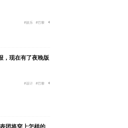
#娱乐
#巴黎
海报，现在有了夜晚版
#设计
#巴黎
代表团将穿上怎样的