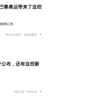
巴黎奥运带来了这些
都相继公布。
#CHAUMET
#路易威登
设计公布，还有这些新
。
#欧米茄
#Airbnb