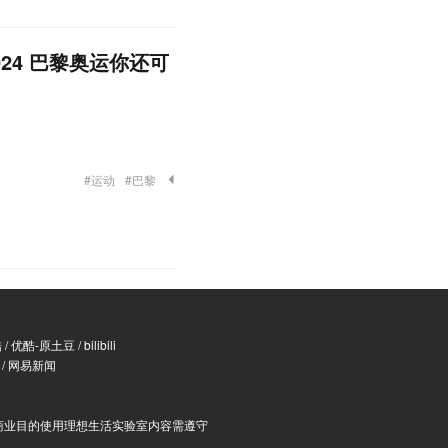
024 巴黎奥运你还可
#运动
#巴黎
酷
/
优酷-原土豆
/
bilibili
/
网易新闻
商业目的使用理想生活实验室内容需遵守