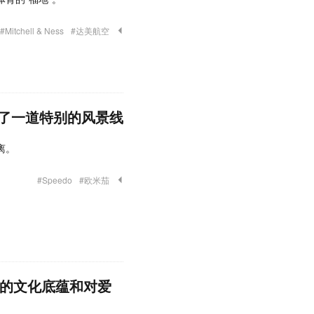
#Mitchell & Ness
#达美航空
了一道特别的风景线
离。
#Speedo
#欧米茄
国的文化底蕴和对爱