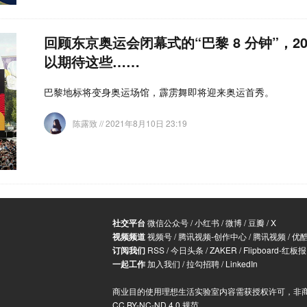
回顾东京奥运会闭幕式的“巴黎 8 分钟”，2
以期待这些……
巴黎地标将变身奥运场馆，霹雳舞即将迎来奥运首秀。
陈露致
// 2021年8月10日 23:19
社交平台
微信公众号
/
小红书
/
微博
/
豆瓣
/
X
视频频道
视频号
/
腾讯视频-创作中心
/
腾讯视频
/
优
订阅我们
RSS
/
今日头条
/
ZAKER
/
Flipboard-红板报
一起工作
加入我们
/
拉勾招聘
/
LinkedIn
商业目的使用理想生活实验室内容需获授权许可，非
CC BY-NC-ND 4.0 规范
。