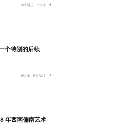
#特斯拉
#出行
一个特别的后续
#娱乐
#奥斯汀
018 年西南偏南艺术