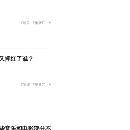
#娱乐
#奥斯汀
又捧红了谁？
#智能
#奥斯汀
些音乐和电影部分不