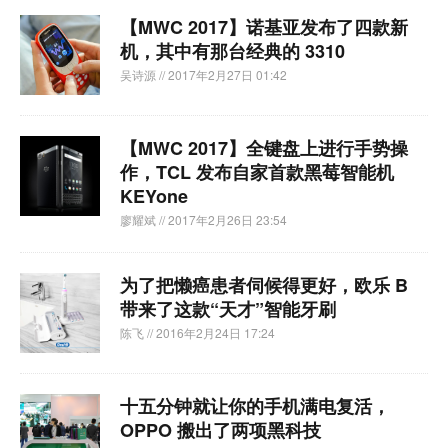
【MWC 2017】诺基亚发布了四款新
机，其中有那台经典的 3310
吴诗源
// 2017年2月27日 01:42
【MWC 2017】全键盘上进行手势操
作，TCL 发布自家首款黑莓智能机
KEYone
廖耀斌
// 2017年2月26日 23:54
为了把懒癌患者伺候得更好，欧乐 B
带来了这款“天才”智能牙刷
陈飞
// 2016年2月24日 17:24
十五分钟就让你的手机满电复活，
OPPO 搬出了两项黑科技