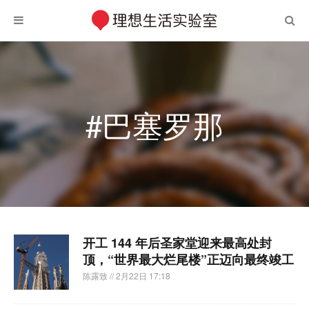
#巴塞罗那
​开工 144 年后圣家堂迎来最高处封
顶，“世界最大烂尾楼”正迈向最终竣工
陈露致
// 2月22日 17:18