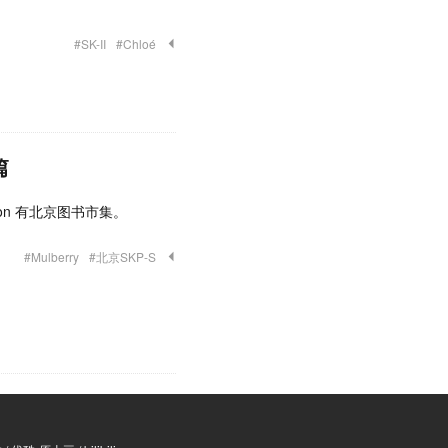
#SK-II
#Chloé
篇
ation 有北京图书市集。
#Mulberry
#北京SKP-S