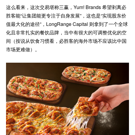
这么看来，这次交易堪称三赢，Yum! Brands 希望剥离必
胜客能“让集团能更专注于自身发展”，这也是“实现股东价
值最大化的途径”，LongRange Capital 则拿到了一个全球
化且非常扎实的餐饮品牌，当中有很大的可调整优化的空
间（按说从饮食习惯看，必胜客的海外市场不应该比中国
市场更难做）。