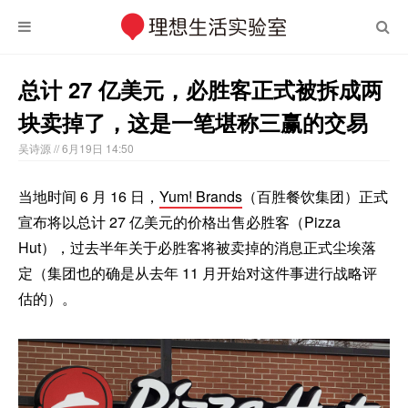
总计 27 亿美元，必胜客正式被拆成两
块卖掉了，这是一笔堪称三赢的交易
吴诗源
// 6月19日 14:50
当地时间 6 月 16 日，
Yum! Brands
（百胜餐饮集团）正式
宣布将以总计 27 亿美元的价格出售必胜客（Pizza
Hut），过去半年关于必胜客将被卖掉的消息正式尘埃落
定（集团也的确是从去年 11 月开始对这件事进行战略评
估的）。