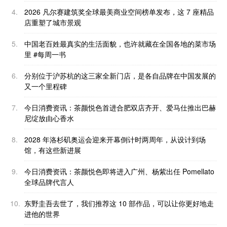
4.
2026 凡尔赛建筑奖全球最美商业空间榜单发布，这 7 座精品
店重塑了城市景观
5.
中国老百姓最真实的生活面貌，也许就藏在全国各地的菜市场
里 #每周一书
6.
分别位于沪苏杭的这三家全新门店，是各自品牌在中国发展的
又一个里程碑
7.
今日消费资讯：茶颜悦色首进合肥双店齐开、爱马仕推出巴赫
尼绽放由心香水
8.
2028 年洛杉矶奥运会迎来开幕倒计时两周年，从设计到场
馆，有这些新进展
9.
今日消费资讯：茶颜悦色即将进入广州、杨紫出任 Pomellato
全球品牌代言人
10.
东野圭吾去世了，我们推荐这 10 部作品，可以让你更好地走
进他的世界