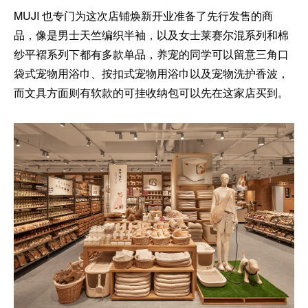
MUJI 也专门为这次店铺焕新开业准备了先行发售的商
品，像是男士天竺编织半袖，以及女士莱赛尔混系列和棉
纱平褶系列下都有多款单品，养宠的同学可以留意三角口
袋式宠物用浴巾、按扣式宠物用浴巾以及宠物洗护香波，
而文具方面则有软款的可挂收纳包可以先在这家店买到。