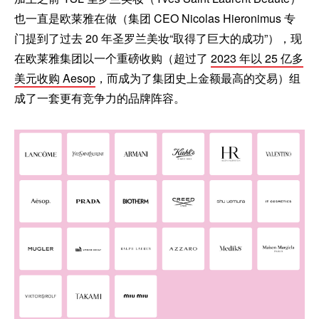
也一直是欧莱雅在做（集团 CEO Nicolas Hieronimus 专
门提到了过去 20 年圣罗兰美妆“取得了巨大的成功”），现
在欧莱雅集团以一个重磅收购（超过了
2023 年以 25 亿多
美元收购 Aesop
，而成为了集团史上金额最高的交易）组
成了一套更有竞争力的品牌阵容。