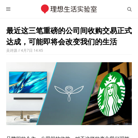
最近这三笔重磅的公司间收购交易正式
达成，可能即将会改变我们的生活
吴诗源
// 4月7日 14:45