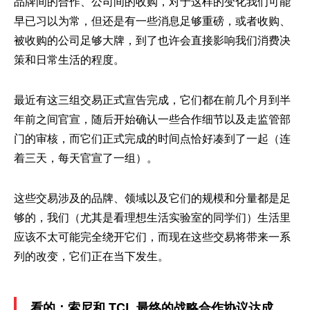
品牌间的合作、公司间的收购，对于这样的变化我们可能
早已习以为常，但还是有一些消息足够重磅，或者收购、
被收购的公司足够大牌，到了也许会直接影响我们消费决
策和日常生活的程度。
最近有这三组交易正式宣告完成，它们都在前几个月到半
年前之间官宣，随后开始确认一些合作细节以及走监管部
门的审核，而它们正式完成的时间点恰好凑到了一起（连
着三天，每天官宣了一组）。
这些交易涉及的品牌、领域以及它们的规模和分量都是足
够的，我们（尤其是看理想生活实验室的同学们）生活里
应该不太可能完全绕开它们，而现在这些交易将带来一系
列的改变，它们正在当下发生。
看的：索尼和 TCL 最终的战略合作协议达成