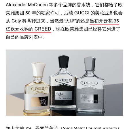
Alexander McQueen 等多个品牌的香水线，它们都给了欧
莱雅集团 50 年的独家许可，后续 GUCCI 的美妆业务也会
从 Coty 科蒂转过来，当然最“大牌”的还是
当初开云花 35
亿欧元收购的 CREED
，现在欧莱雅集团已经将它列进了
自己的品牌列表中。
加上之前 YSL 圣罗兰美妆（Yves Saint Laurent Beauté）