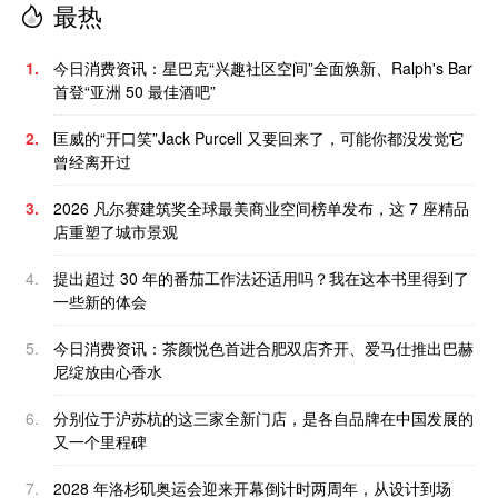
最热
1.
今日消费资讯：星巴克“兴趣社区空间”全面焕新、Ralph's Bar
首登“亚洲 50 最佳酒吧”
2.
匡威的“开口笑”Jack Purcell 又要回来了，可能你都没发觉它
曾经离开过
3.
2026 凡尔赛建筑奖全球最美商业空间榜单发布，这 7 座精品
店重塑了城市景观
4.
提出超过 30 年的番茄工作法还适用吗？我在这本书里得到了
一些新的体会
5.
今日消费资讯：茶颜悦色首进合肥双店齐开、爱马仕推出巴赫
尼绽放由心香水
6.
分别位于沪苏杭的这三家全新门店，是各自品牌在中国发展的
又一个里程碑
7.
2028 年洛杉矶奥运会迎来开幕倒计时两周年，从设计到场