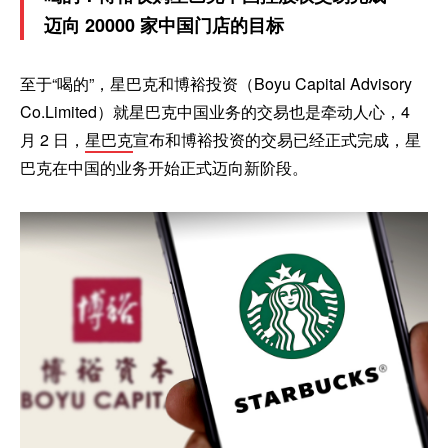
迈向 20000 家中国门店的目标
至于“喝的”，星巴克和博裕投资（Boyu Capital Advisory
Co.Limited）就星巴克中国业务的交易也是牵动人心，4
月 2 日，
星巴克
宣布和博裕投资的交易已经正式完成，星
巴克在中国的业务开始正式迈向新阶段。