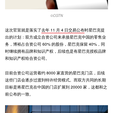
©CGTN
这次官宣就是落实了
去年 11 月 4 日交易公布
时星巴克提
出的计划：双方成立合资公司来承接星巴克中国的零售业
务，博裕占合资公司 60% 的股份，星巴克保留 40%，同
时继续拥有品牌和知识产权，后续也是有星巴克授权品牌
和知识产权给合资公司。
目前合资公司运营着约 8000 家直营的星巴克门店，后续
这些门店会逐步过渡到特许经营模式。而双方共同的长期
目标是将星巴克在中国的门店扩展到 20000 家，这都和之
前公布的一致。