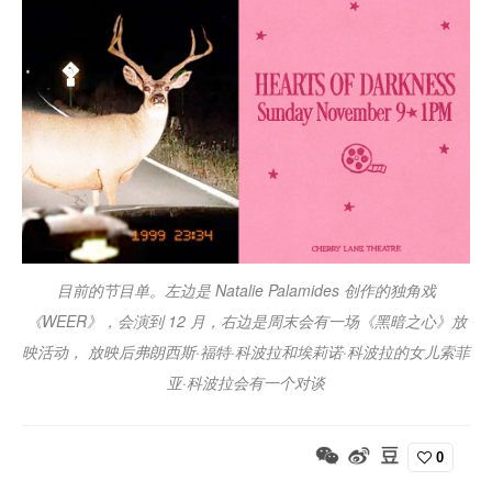
目前的节目单。左边是 Natalie Palamides 创作的独角戏
《WEER》，会演到 12 月，右边是周末会有一场《黑暗之心》放
映活动， 放映后弗朗西斯·福特·科波拉和埃莉诺·科波拉的女儿索菲
亚·科波拉会有一个对谈
0