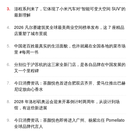
3.
澎程系列来了，它体现了小米汽车对“智能可变大空间 SUV”的
最新理解
4.
2026 凡尔赛建筑奖全球最美商业空间榜单发布，这 7 座精品
店重塑了城市景观
5.
中国老百姓最真实的生活面貌，也许就藏在全国各地的菜市场
里 #每周一书
6.
分别位于沪苏杭的这三家全新门店，是各自品牌在中国发展的
又一个里程碑
7.
今日消费资讯：茶颜悦色首进合肥双店齐开、爱马仕推出巴赫
尼绽放由心香水
8.
2028 年洛杉矶奥运会迎来开幕倒计时两周年，从设计到场
馆，有这些新进展
9.
今日消费资讯：茶颜悦色即将进入广州、杨紫出任 Pomellato
全球品牌代言人