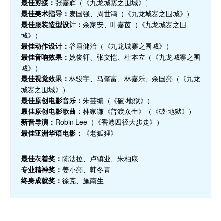
最佳剪接：
张嘉辉（《九龙城寨之围城》）
最佳美术指导：
麦国强、周世鸿（《九龙城寨之围城》）
最佳服装造型设计：
余家安、叶嘉茵（《九龙城寨之围
城》）
最佳动作设计：
谷垣健治（《九龙城寨之围城》）
最佳音响效果：
姚俊轩、张文恺、杜本立（《九龙城寨之围
城》）
最佳视觉效果：
林骏宇、马肇富、林嘉乐、余国亮（《九龙
城寨之围城》）
最佳原创电影音乐：
朱芸编（《破·地狱》）
最佳原创电影歌曲：
林家谦《普渡众生》（《破·地狱》）
新晋导演：
Robin Lee（《香港四径大步走》）
最佳亚洲华语电影：
《老狐狸》
最佳衣着奖：
陈法拉、卢镇业、朱柏康
专业精神奖：
姜小亮、韩冬青
终身成就奖：
徐克、施南生