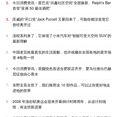
2.
今日消费资讯：星巴克“兴趣社区空间”全面焕新、Ralph's Bar
首登“亚洲 50 最佳酒吧”
3.
匡威的“开口笑”Jack Purcell 又要回来了，可能你都没发觉它
曾经离开过
4.
澎程系列来了，它体现了小米汽车对“智能可变大空间 SUV”的
最新理解
5.
中国老百姓最真实的生活面貌，也许就藏在全国各地的菜市场
里 #每周一书
6.
今日消费资讯：茶颜悦色首进合肥双店齐开、爱马仕推出巴赫
尼绽放由心香水
7.
东野圭吾去世了，我们推荐这 10 部作品，可以让你更好地走
进他的世界
8.
2028 年洛杉矶奥运会迎来开幕倒计时两周年，从设计到场
馆，有这些新进展