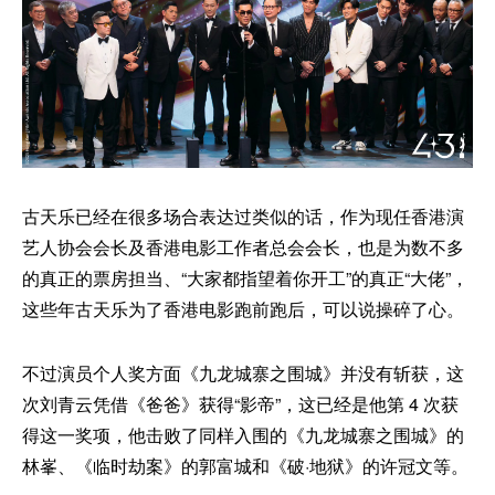
古天乐已经在很多场合表达过类似的话，作为现任香港演
艺人协会会长及香港电影工作者总会会长，也是为数不多
的真正的票房担当、“大家都指望着你开工”的真正“大佬”，
这些年古天乐为了香港电影跑前跑后，可以说操碎了心。
不过演员个人奖方面《九龙城寨之围城》并没有斩获，这
次刘青云凭借《爸爸》获得“影帝”，这已经是他第 4 次获
得这一奖项，他击败了同样入围的《九龙城寨之围城》的
林峯、《临时劫案》的郭富城和《破·地狱》的许冠文等。