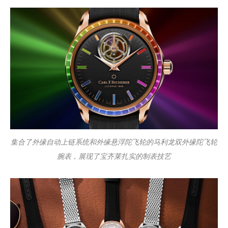
集合了外缘自动上链系统和外缘悬浮陀飞轮的马利龙双外缘陀飞轮
腕表，展现了宝齐莱扎实的制表技艺