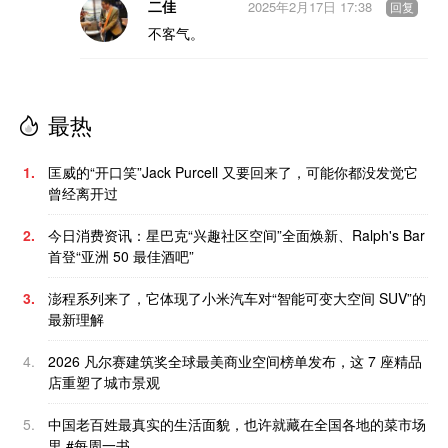
二佳
2025年2月17日 17:38
回复
不客气。
最热
1.
匡威的“开口笑”Jack Purcell 又要回来了，可能你都没发觉它
曾经离开过
2.
今日消费资讯：星巴克“兴趣社区空间”全面焕新、Ralph's Bar
首登“亚洲 50 最佳酒吧”
3.
澎程系列来了，它体现了小米汽车对“智能可变大空间 SUV”的
最新理解
4.
2026 凡尔赛建筑奖全球最美商业空间榜单发布，这 7 座精品
店重塑了城市景观
5.
中国老百姓最真实的生活面貌，也许就藏在全国各地的菜市场
里 #每周一书