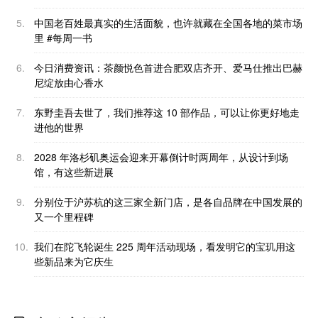
5.
中国老百姓最真实的生活面貌，也许就藏在全国各地的菜市场
里 #每周一书
6.
今日消费资讯：茶颜悦色首进合肥双店齐开、爱马仕推出巴赫
尼绽放由心香水
7.
东野圭吾去世了，我们推荐这 10 部作品，可以让你更好地走
进他的世界
8.
2028 年洛杉矶奥运会迎来开幕倒计时两周年，从设计到场
馆，有这些新进展
9.
分别位于沪苏杭的这三家全新门店，是各自品牌在中国发展的
又一个里程碑
10.
我们在陀飞轮诞生 225 周年活动现场，看发明它的宝玑用这
些新品来为它庆生