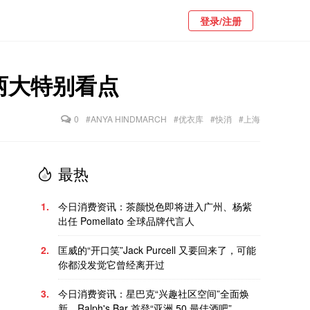
登录/注册
两大特别看点
0
#ANYA HINDMARCH
#优衣库
#快消
#上海
最热
1.
今日消费资讯：茶颜悦色即将进入广州、杨紫
出任 Pomellato 全球品牌代言人
2.
匡威的“开口笑”Jack Purcell 又要回来了，可能
你都没发觉它曾经离开过
3.
今日消费资讯：星巴克“兴趣社区空间”全面焕
新、Ralph's Bar 首登“亚洲 50 最佳酒吧”