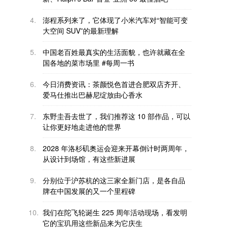
4.
澎程系列来了，它体现了小米汽车对“智能可变
大空间 SUV”的最新理解
5.
中国老百姓最真实的生活面貌，也许就藏在全
国各地的菜市场里 #每周一书
6.
今日消费资讯：茶颜悦色首进合肥双店齐开、
爱马仕推出巴赫尼绽放由心香水
7.
东野圭吾去世了，我们推荐这 10 部作品，可以
让你更好地走进他的世界
8.
2028 年洛杉矶奥运会迎来开幕倒计时两周年，
从设计到场馆，有这些新进展
9.
分别位于沪苏杭的这三家全新门店，是各自品
牌在中国发展的又一个里程碑
10.
我们在陀飞轮诞生 225 周年活动现场，看发明
它的宝玑用这些新品来为它庆生