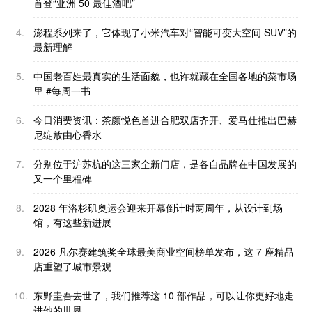
首登“亚洲 50 最佳酒吧”
4.
澎程系列来了，它体现了小米汽车对“智能可变大空间 SUV”的
最新理解
5.
中国老百姓最真实的生活面貌，也许就藏在全国各地的菜市场
里 #每周一书
6.
今日消费资讯：茶颜悦色首进合肥双店齐开、爱马仕推出巴赫
尼绽放由心香水
7.
分别位于沪苏杭的这三家全新门店，是各自品牌在中国发展的
又一个里程碑
8.
2028 年洛杉矶奥运会迎来开幕倒计时两周年，从设计到场
馆，有这些新进展
9.
2026 凡尔赛建筑奖全球最美商业空间榜单发布，这 7 座精品
店重塑了城市景观
10.
东野圭吾去世了，我们推荐这 10 部作品，可以让你更好地走
进他的世界