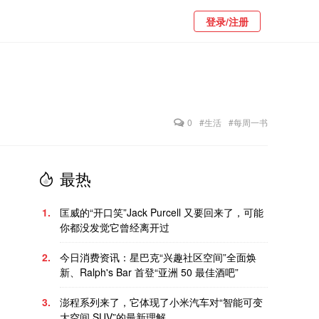
登录/注册
0
#生活
#每周一书
最热
1.
匡威的“开口笑”Jack Purcell 又要回来了，可能
你都没发觉它曾经离开过
2.
今日消费资讯：星巴克“兴趣社区空间”全面焕
新、Ralph's Bar 首登“亚洲 50 最佳酒吧”
3.
澎程系列来了，它体现了小米汽车对“智能可变
大空间 SUV”的最新理解