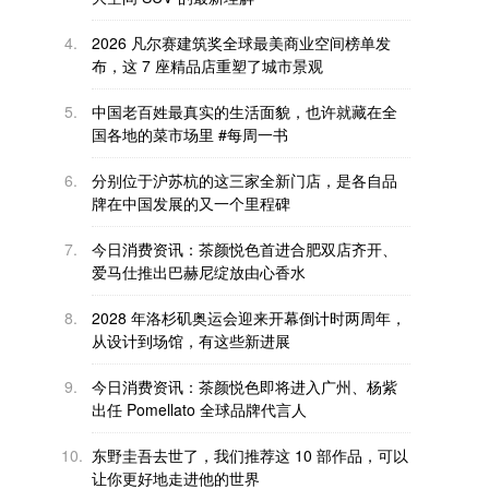
4.
2026 凡尔赛建筑奖全球最美商业空间榜单发
布，这 7 座精品店重塑了城市景观
5.
中国老百姓最真实的生活面貌，也许就藏在全
国各地的菜市场里 #每周一书
6.
分别位于沪苏杭的这三家全新门店，是各自品
牌在中国发展的又一个里程碑
7.
今日消费资讯：茶颜悦色首进合肥双店齐开、
爱马仕推出巴赫尼绽放由心香水
8.
2028 年洛杉矶奥运会迎来开幕倒计时两周年，
从设计到场馆，有这些新进展
9.
今日消费资讯：茶颜悦色即将进入广州、杨紫
出任 Pomellato 全球品牌代言人
10.
东野圭吾去世了，我们推荐这 10 部作品，可以
让你更好地走进他的世界