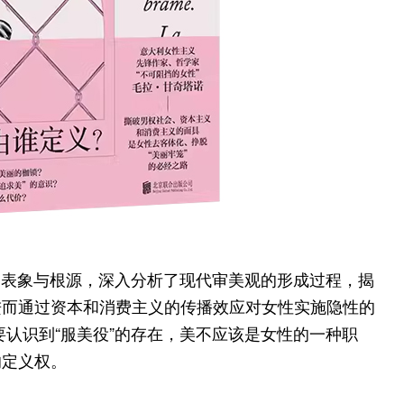
”的表象与根源，深入分析了现代审美观的形成过程，揭
进而通过资本和消费主义的传播效应对女性实施隐性的
要认识到“服美役”的存在，美不应该是女性的一种职
的定义权。