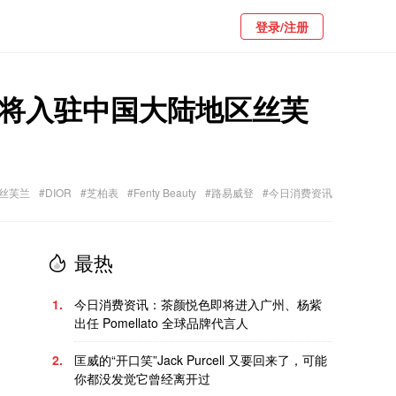
登录/注册
y 将入驻中国大陆地区丝芙
#丝芙兰
#DIOR
#芝柏表
#Fenty Beauty
#路易威登
#今日消费资讯
最热
1.
今日消费资讯：茶颜悦色即将进入广州、杨紫
出任 Pomellato 全球品牌代言人
2.
匡威的“开口笑”Jack Purcell 又要回来了，可能
你都没发觉它曾经离开过