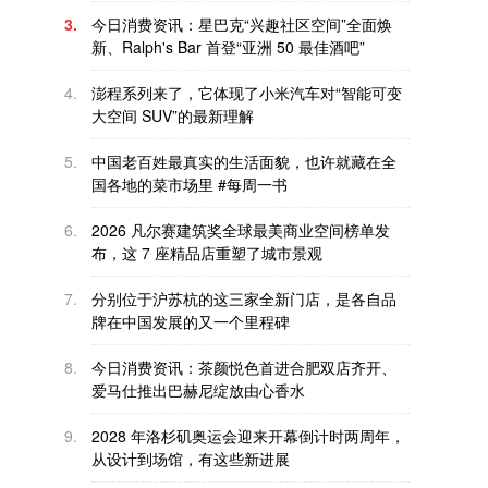
3.
今日消费资讯：星巴克“兴趣社区空间”全面焕
新、Ralph's Bar 首登“亚洲 50 最佳酒吧”
4.
澎程系列来了，它体现了小米汽车对“智能可变
大空间 SUV”的最新理解
5.
中国老百姓最真实的生活面貌，也许就藏在全
国各地的菜市场里 #每周一书
6.
2026 凡尔赛建筑奖全球最美商业空间榜单发
布，这 7 座精品店重塑了城市景观
7.
分别位于沪苏杭的这三家全新门店，是各自品
牌在中国发展的又一个里程碑
8.
今日消费资讯：茶颜悦色首进合肥双店齐开、
爱马仕推出巴赫尼绽放由心香水
9.
2028 年洛杉矶奥运会迎来开幕倒计时两周年，
从设计到场馆，有这些新进展