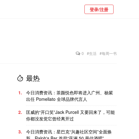
登录/注册
0
#生活
#每周一书
最热
1.
今日消费资讯：茶颜悦色即将进入广州、杨紫
出任 Pomellato 全球品牌代言人
2.
匡威的“开口笑”Jack Purcell 又要回来了，可能
你都没发觉它曾经离开过
3.
今日消费资讯：星巴克“兴趣社区空间”全面焕
新、Ralph's Bar 首登“亚洲 50 最佳酒吧”