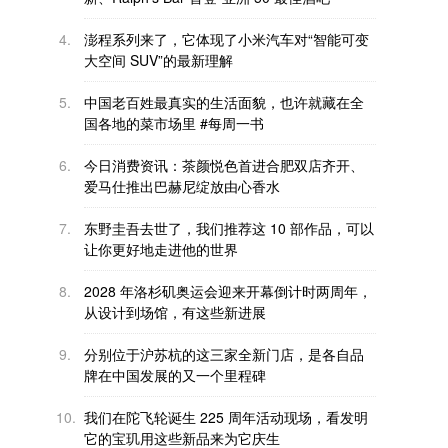
4.
澎程系列来了，它体现了小米汽车对“智能可变
大空间 SUV”的最新理解
5.
中国老百姓最真实的生活面貌，也许就藏在全
国各地的菜市场里 #每周一书
6.
今日消费资讯：茶颜悦色首进合肥双店齐开、
爱马仕推出巴赫尼绽放由心香水
7.
东野圭吾去世了，我们推荐这 10 部作品，可以
让你更好地走进他的世界
8.
2028 年洛杉矶奥运会迎来开幕倒计时两周年，
从设计到场馆，有这些新进展
9.
分别位于沪苏杭的这三家全新门店，是各自品
牌在中国发展的又一个里程碑
10.
我们在陀飞轮诞生 225 周年活动现场，看发明
它的宝玑用这些新品来为它庆生