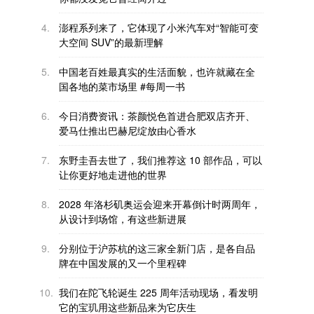
4.
澎程系列来了，它体现了小米汽车对“智能可变
大空间 SUV”的最新理解
5.
中国老百姓最真实的生活面貌，也许就藏在全
国各地的菜市场里 #每周一书
6.
今日消费资讯：茶颜悦色首进合肥双店齐开、
爱马仕推出巴赫尼绽放由心香水
7.
东野圭吾去世了，我们推荐这 10 部作品，可以
让你更好地走进他的世界
8.
2028 年洛杉矶奥运会迎来开幕倒计时两周年，
从设计到场馆，有这些新进展
9.
分别位于沪苏杭的这三家全新门店，是各自品
牌在中国发展的又一个里程碑
10.
我们在陀飞轮诞生 225 周年活动现场，看发明
它的宝玑用这些新品来为它庆生