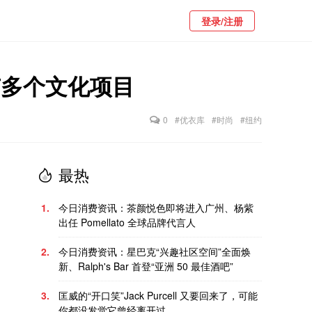
登录/注册
还有多个文化项目
0
#优衣库
#时尚
#纽约
最热
1.
今日消费资讯：茶颜悦色即将进入广州、杨紫
出任 Pomellato 全球品牌代言人
2.
今日消费资讯：星巴克“兴趣社区空间”全面焕
新、Ralph's Bar 首登“亚洲 50 最佳酒吧”
3.
匡威的“开口笑”Jack Purcell 又要回来了，可能
你都没发觉它曾经离开过