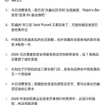
1.
今日消费资讯：星巴克“兴趣社区空间”全面焕新、Ralph's Bar
首登“亚洲 50 最佳酒吧”
2.
匡威的“开口笑”Jack Purcell 又要回来了，可能你都没发觉它
曾经离开过
3.
中国老百姓最真实的生活面貌，也许就藏在全国各地的菜市场
里 #每周一书
4.
2026 凡尔赛建筑奖全球最美商业空间榜单发布，这 7 座精品
店重塑了城市景观
5.
分别位于沪苏杭的这三家全新门店，是各自品牌在中国发展的
又一个里程碑
6.
今日消费资讯：茶颜悦色首进合肥双店齐开、爱马仕推出巴赫
尼绽放由心香水
7.
2028 年洛杉矶奥运会迎来开幕倒计时两周年，从设计到场
馆，有这些新进展