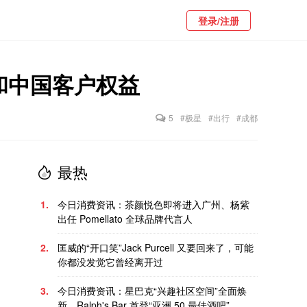
登录/注册
和中国客户权益
5
#极星
#出行
#成都
最热
1.
今日消费资讯：茶颜悦色即将进入广州、杨紫
出任 Pomellato 全球品牌代言人
2.
匡威的“开口笑”Jack Purcell 又要回来了，可能
你都没发觉它曾经离开过
3.
今日消费资讯：星巴克“兴趣社区空间”全面焕
新、Ralph's Bar 首登“亚洲 50 最佳酒吧”