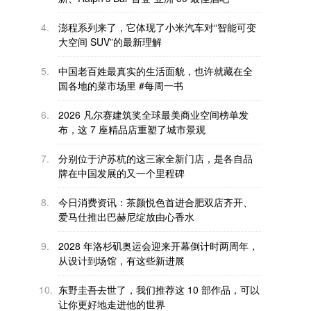
4.
澎程系列来了，它体现了小米汽车对“智能可变
大空间 SUV”的最新理解
5.
中国老百姓最真实的生活面貌，也许就藏在全
国各地的菜市场里 #每周一书
6.
2026 凡尔赛建筑奖全球最美商业空间榜单发
布，这 7 座精品店重塑了城市景观
7.
分别位于沪苏杭的这三家全新门店，是各自品
牌在中国发展的又一个里程碑
8.
今日消费资讯：茶颜悦色首进合肥双店齐开、
爱马仕推出巴赫尼绽放由心香水
9.
2028 年洛杉矶奥运会迎来开幕倒计时两周年，
从设计到场馆，有这些新进展
10.
东野圭吾去世了，我们推荐这 10 部作品，可以
让你更好地走进他的世界