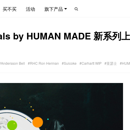
买不买
活动
旗下产品
als by HUMAN MADE 新系列上
#Andersson Bell
#RHC Ron Herman
#Suicoke
#Carhartt WIP
#亚瑟士
#HUM