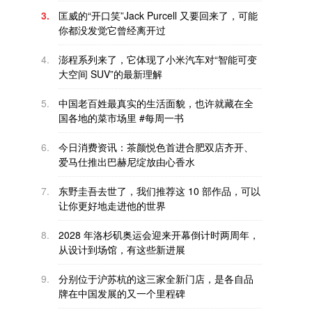
3.
匡威的“开口笑”Jack Purcell 又要回来了，可能
你都没发觉它曾经离开过
4.
澎程系列来了，它体现了小米汽车对“智能可变
大空间 SUV”的最新理解
5.
中国老百姓最真实的生活面貌，也许就藏在全
国各地的菜市场里 #每周一书
6.
今日消费资讯：茶颜悦色首进合肥双店齐开、
爱马仕推出巴赫尼绽放由心香水
7.
东野圭吾去世了，我们推荐这 10 部作品，可以
让你更好地走进他的世界
8.
2028 年洛杉矶奥运会迎来开幕倒计时两周年，
从设计到场馆，有这些新进展
9.
分别位于沪苏杭的这三家全新门店，是各自品
牌在中国发展的又一个里程碑