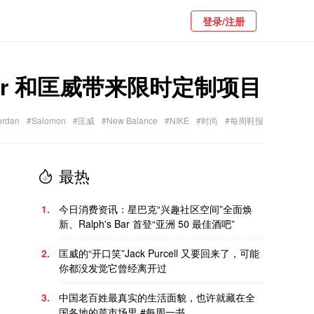
登录/注册
reator 和匡威带来限时定制项目
ordan
#Salomon
#匡威
#New Balance
#NIKE
#时尚
#每周鞋报
最热
1.
今日消费资讯：星巴克“兴趣社区空间”全面焕
新、Ralph's Bar 首登“亚洲 50 最佳酒吧”
2.
匡威的“开口笑”Jack Purcell 又要回来了，可能
你都没发觉它曾经离开过
3.
中国老百姓最真实的生活面貌，也许就藏在全
国各地的菜市场里 #每周一书