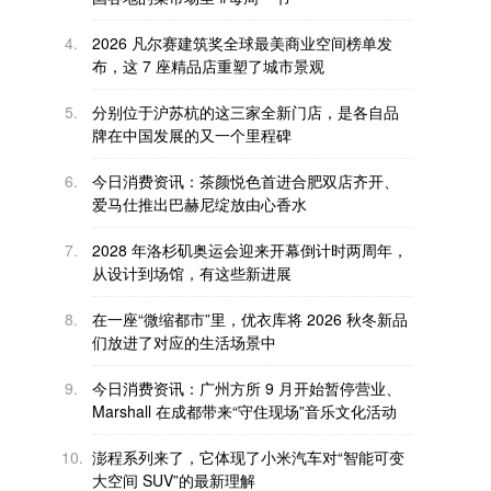
4.
2026 凡尔赛建筑奖全球最美商业空间榜单发
布，这 7 座精品店重塑了城市景观
5.
分别位于沪苏杭的这三家全新门店，是各自品
牌在中国发展的又一个里程碑
6.
今日消费资讯：茶颜悦色首进合肥双店齐开、
爱马仕推出巴赫尼绽放由心香水
7.
2028 年洛杉矶奥运会迎来开幕倒计时两周年，
从设计到场馆，有这些新进展
8.
在一座“微缩都市”里，优衣库将 2026 秋冬新品
们放进了对应的生活场景中
9.
今日消费资讯：广州方所 9 月开始暂停营业、
Marshall 在成都带来“守住现场”音乐文化活动
10.
澎程系列来了，它体现了小米汽车对“智能可变
大空间 SUV”的最新理解