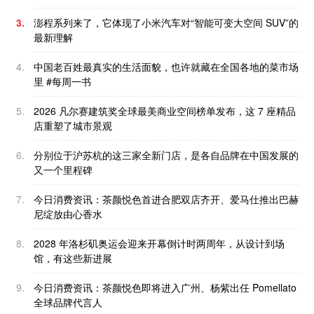
3.
澎程系列来了，它体现了小米汽车对“智能可变大空间 SUV”的
最新理解
4.
中国老百姓最真实的生活面貌，也许就藏在全国各地的菜市场
里 #每周一书
5.
2026 凡尔赛建筑奖全球最美商业空间榜单发布，这 7 座精品
店重塑了城市景观
6.
分别位于沪苏杭的这三家全新门店，是各自品牌在中国发展的
又一个里程碑
7.
今日消费资讯：茶颜悦色首进合肥双店齐开、爱马仕推出巴赫
尼绽放由心香水
8.
2028 年洛杉矶奥运会迎来开幕倒计时两周年，从设计到场
馆，有这些新进展
9.
今日消费资讯：茶颜悦色即将进入广州、杨紫出任 Pomellato
全球品牌代言人