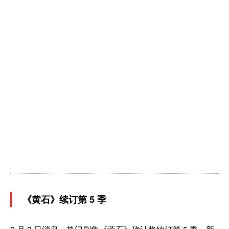
《黄石》续订第 5 季