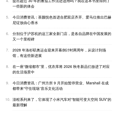
4.
提出超过 30 年的番茄工作法还适用吗？我在这本书里得到了
一些新的体会
5.
今日消费资讯：茶颜悦色首进合肥双店齐开、爱马仕推出巴赫
尼绽放由心香水
6.
分别位于沪苏杭的这三家全新门店，是各自品牌在中国发展的
又一个里程碑
7.
2028 年洛杉矶奥运会迎来开幕倒计时两周年，从设计到场
馆，有这些新进展
8.
在一座“微缩都市”里，优衣库将 2026 秋冬新品们放进了对应
的生活场景中
9.
今日消费资讯：广州方所 9 月开始暂停营业、Marshall 在成
都带来“守住现场”音乐文化活动
10.
澎程系列来了，它体现了小米汽车对“智能可变大空间 SUV”的
最新理解