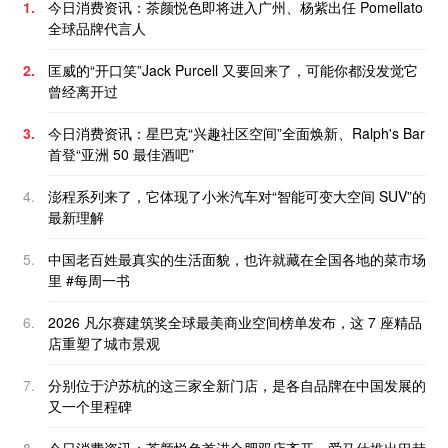
1.
今日消费资讯：茶颜悦色即将进入广州、杨紫出任 Pomellato
全球品牌代言人
2.
匡威的“开口笑”Jack Purcell 又要回来了，可能你都没发觉它
曾经离开过
3.
今日消费资讯：星巴克“兴趣社区空间”全面焕新、Ralph's Bar
首登“亚洲 50 最佳酒吧”
4.
澎程系列来了，它体现了小米汽车对“智能可变大空间 SUV”的
最新理解
5.
中国老百姓最真实的生活面貌，也许就藏在全国各地的菜市场
里 #每周一书
6.
2026 凡尔赛建筑奖全球最美商业空间榜单发布，这 7 座精品
店重塑了城市景观
7.
分别位于沪苏杭的这三家全新门店，是各自品牌在中国发展的
又一个里程碑
8.
今日消费资讯：茶颜悦色首进合肥双店齐开、爱马仕推出巴赫