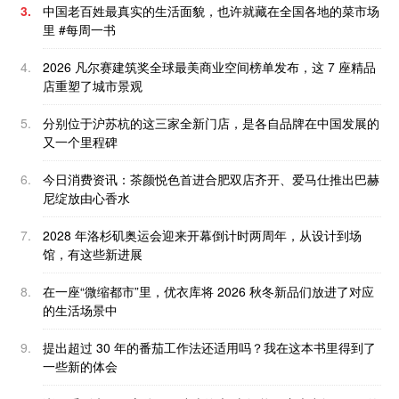
3.
中国老百姓最真实的生活面貌，也许就藏在全国各地的菜市场
里 #每周一书
4.
2026 凡尔赛建筑奖全球最美商业空间榜单发布，这 7 座精品
店重塑了城市景观
5.
分别位于沪苏杭的这三家全新门店，是各自品牌在中国发展的
又一个里程碑
6.
今日消费资讯：茶颜悦色首进合肥双店齐开、爱马仕推出巴赫
尼绽放由心香水
7.
2028 年洛杉矶奥运会迎来开幕倒计时两周年，从设计到场
馆，有这些新进展
8.
在一座“微缩都市”里，优衣库将 2026 秋冬新品们放进了对应
的生活场景中
9.
提出超过 30 年的番茄工作法还适用吗？我在这本书里得到了
一些新的体会