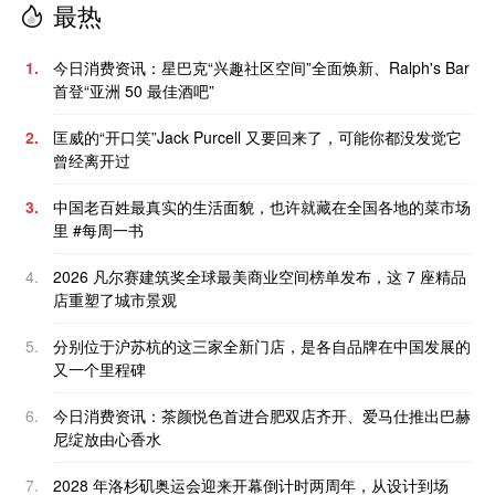
最热
1.
今日消费资讯：星巴克“兴趣社区空间”全面焕新、Ralph's Bar
首登“亚洲 50 最佳酒吧”
2.
匡威的“开口笑”Jack Purcell 又要回来了，可能你都没发觉它
曾经离开过
3.
中国老百姓最真实的生活面貌，也许就藏在全国各地的菜市场
里 #每周一书
4.
2026 凡尔赛建筑奖全球最美商业空间榜单发布，这 7 座精品
店重塑了城市景观
5.
分别位于沪苏杭的这三家全新门店，是各自品牌在中国发展的
又一个里程碑
6.
今日消费资讯：茶颜悦色首进合肥双店齐开、爱马仕推出巴赫
尼绽放由心香水
7.
2028 年洛杉矶奥运会迎来开幕倒计时两周年，从设计到场