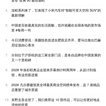
首登“亚洲 50 最佳酒吧”
4.
澎程系列来了，它体现了小米汽车对“智能可变大空间 SUV”的
最新理解
5.
中国老百姓最真实的生活面貌，也许就藏在全国各地的菜市场
里 #每周一书
6.
今日消费资讯：茶颜悦色首进合肥双店齐开、爱马仕推出巴赫
尼绽放由心香水
7.
分别位于沪苏杭的这三家全新门店，是各自品牌在中国发展的
又一个里程碑
8.
2028 年洛杉矶奥运会迎来开幕倒计时两周年，从设计到场
馆，有这些新进展
9.
2026 凡尔赛建筑奖全球最美商业空间榜单发布，这 7 座精品
店重塑了城市景观
10.
东野圭吾去世了，我们推荐这 10 部作品，可以让你更好地走
进他的世界