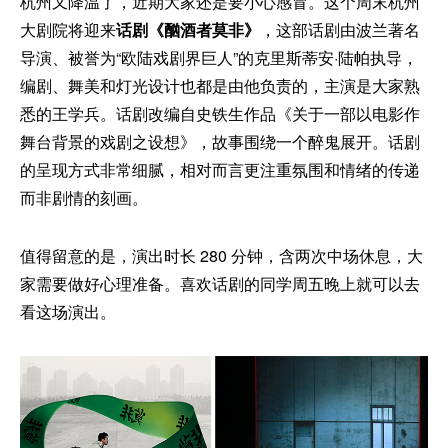
杭州又降温了，近期大家还是要小心感冒。这个周末杭州
大剧院将迎来
话剧《酗酒者莫非》
，这部话剧由波兰著名
导演、被誉为“欧陆戏剧界巨人”的克里斯蒂安·陆帕执导，
编剧、舞美和灯光设计也都是由他负责的，主演是大家熟
悉的王学兵。话剧改编自史铁生作品《关于一部以电影作
舞台背景的戏剧之设想》，故事围绕一个醉鬼展开。话剧
的呈现方式非常细腻，相对而言更注重氛围和情绪的传递
而非剧情的刻画。
值得留意的是，演出时长 280 分钟，含两次中场休息，大
家需要做好心理准备。喜欢话剧的同学周五晚上就可以去
看这场演出。