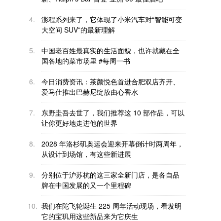
4.
澎程系列来了，它体现了小米汽车对“智能可变
大空间 SUV”的最新理解
5.
中国老百姓最真实的生活面貌，也许就藏在全
国各地的菜市场里 #每周一书
6.
今日消费资讯：茶颜悦色首进合肥双店齐开、
爱马仕推出巴赫尼绽放由心香水
7.
东野圭吾去世了，我们推荐这 10 部作品，可以
让你更好地走进他的世界
8.
2028 年洛杉矶奥运会迎来开幕倒计时两周年，
从设计到场馆，有这些新进展
9.
分别位于沪苏杭的这三家全新门店，是各自品
牌在中国发展的又一个里程碑
10.
我们在陀飞轮诞生 225 周年活动现场，看发明
它的宝玑用这些新品来为它庆生