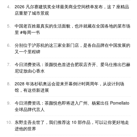
4.
2026 凡尔赛建筑奖全球最美商业空间榜单发布，这 7 座精品
店重塑了城市景观
5.
中国老百姓最真实的生活面貌，也许就藏在全国各地的菜市场
里 #每周一书
6.
分别位于沪苏杭的这三家全新门店，是各自品牌在中国发展的
又一个里程碑
7.
今日消费资讯：茶颜悦色首进合肥双店齐开、爱马仕推出巴赫
尼绽放由心香水
8.
2028 年洛杉矶奥运会迎来开幕倒计时两周年，从设计到场
馆，有这些新进展
9.
今日消费资讯：茶颜悦色即将进入广州、杨紫出任 Pomellato
全球品牌代言人
10.
东野圭吾去世了，我们推荐这 10 部作品，可以让你更好地走
进他的世界