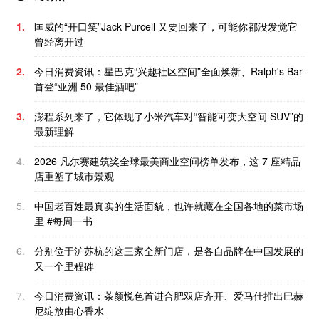
1.
匡威的“开口笑”Jack Purcell 又要回来了，可能你都没发觉它
曾经离开过
2.
今日消费资讯：星巴克“兴趣社区空间”全面焕新、Ralph's Bar
首登“亚洲 50 最佳酒吧”
3.
澎程系列来了，它体现了小米汽车对“智能可变大空间 SUV”的
最新理解
4.
2026 凡尔赛建筑奖全球最美商业空间榜单发布，这 7 座精品
店重塑了城市景观
5.
中国老百姓最真实的生活面貌，也许就藏在全国各地的菜市场
里 #每周一书
6.
分别位于沪苏杭的这三家全新门店，是各自品牌在中国发展的
又一个里程碑
7.
今日消费资讯：茶颜悦色首进合肥双店齐开、爱马仕推出巴赫
尼绽放由心香水