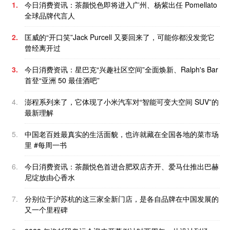
1.
今日消费资讯：茶颜悦色即将进入广州、杨紫出任 Pomellato
全球品牌代言人
2.
匡威的“开口笑”Jack Purcell 又要回来了，可能你都没发觉它
曾经离开过
3.
今日消费资讯：星巴克“兴趣社区空间”全面焕新、Ralph's Bar
首登“亚洲 50 最佳酒吧”
4.
澎程系列来了，它体现了小米汽车对“智能可变大空间 SUV”的
最新理解
5.
中国老百姓最真实的生活面貌，也许就藏在全国各地的菜市场
里 #每周一书
6.
今日消费资讯：茶颜悦色首进合肥双店齐开、爱马仕推出巴赫
尼绽放由心香水
7.
分别位于沪苏杭的这三家全新门店，是各自品牌在中国发展的
又一个里程碑