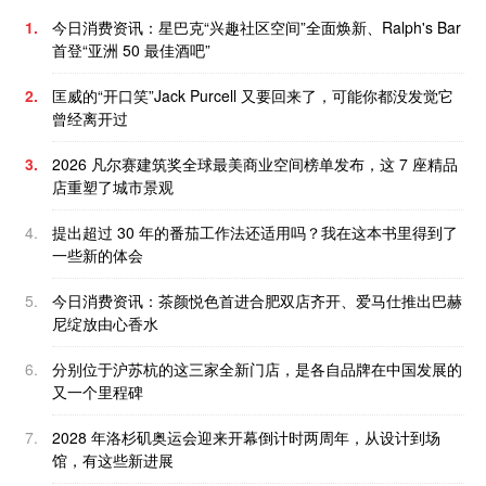
1.
今日消费资讯：星巴克“兴趣社区空间”全面焕新、Ralph's Bar
首登“亚洲 50 最佳酒吧”
2.
匡威的“开口笑”Jack Purcell 又要回来了，可能你都没发觉它
曾经离开过
3.
2026 凡尔赛建筑奖全球最美商业空间榜单发布，这 7 座精品
店重塑了城市景观
4.
提出超过 30 年的番茄工作法还适用吗？我在这本书里得到了
一些新的体会
5.
今日消费资讯：茶颜悦色首进合肥双店齐开、爱马仕推出巴赫
尼绽放由心香水
6.
分别位于沪苏杭的这三家全新门店，是各自品牌在中国发展的
又一个里程碑
7.
2028 年洛杉矶奥运会迎来开幕倒计时两周年，从设计到场
馆，有这些新进展