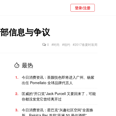
登录/注册
的全部信息与争议
0
#时尚
#纽约
#2017春夏时装周
最热
1.
今日消费资讯：茶颜悦色即将进入广州、杨紫
出任 Pomellato 全球品牌代言人
2.
匡威的“开口笑”Jack Purcell 又要回来了，可能
你都没发觉它曾经离开过
3.
今日消费资讯：星巴克“兴趣社区空间”全面焕
新、Ralph's Bar 首登“亚洲 50 最佳酒吧”