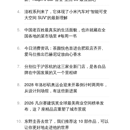
4.
澎程系列来了，它体现了小米汽车对“智能可变
大空间 SUV”的最新理解
5.
中国老百姓最真实的生活面貌，也许就藏在全
国各地的菜市场里 #每周一书
6.
今日消费资讯：茶颜悦色首进合肥双店齐开、
爱马仕推出巴赫尼绽放由心香水
7.
分别位于沪苏杭的这三家全新门店，是各自品
牌在中国发展的又一个里程碑
8.
2028 年洛杉矶奥运会迎来开幕倒计时两周年，
从设计到场馆，有这些新进展
9.
2026 凡尔赛建筑奖全球最美商业空间榜单发
布，这 7 座精品店重塑了城市景观
10.
东野圭吾去世了，我们推荐这 10 部作品，可以
让你更好地走进他的世界